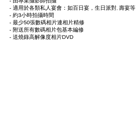
- 由專業攝影師拍攝
-
適用於各類私人宴會：如百日宴，生日派對, 壽宴
- 約3小時拍攝時間
-
最少5
0張數碼相片連相片精修
- 附送所有數碼相片包基本編修
-
送燒錄高解像度相片DVD