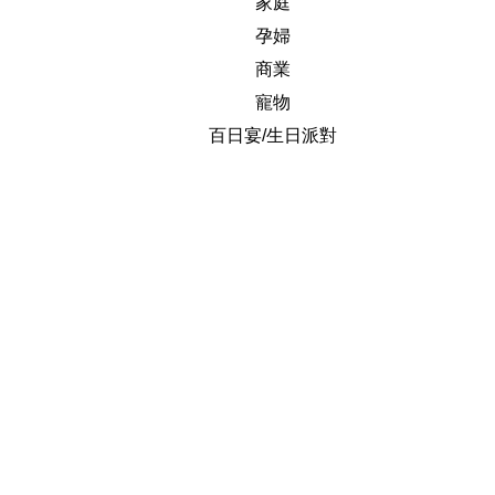
家庭
孕婦
商業
寵物
百日宴/生日派對