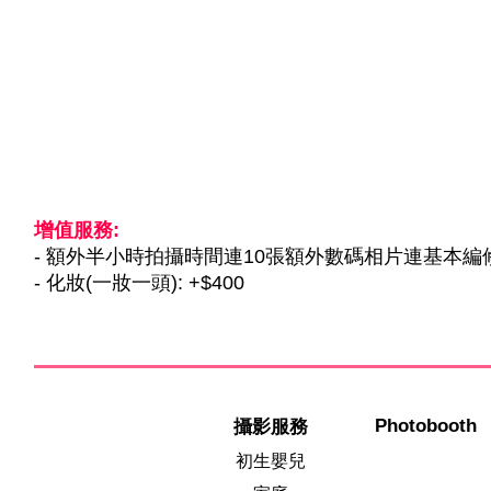
增值服務:
- 額外半小時拍攝時間連10張額外數碼相片連基本編修: 
- 化妝(一妝一頭): +$400
Photobooth
攝影服務
初生嬰兒